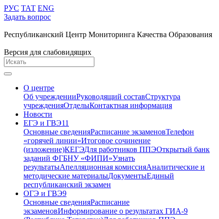
РУС
ТАТ
ENG
Задать вопрос
Республиканский Центр Мониторинга Качества Образования
Версия для слабовидящих
О центре
Об учреждении
Руководящий состав
Структура
учреждения
Отделы
Контактная информация
Новости
ЕГЭ и ГВЭ11
Основные сведения
Расписание экзаменов
Телефон
«горячей линии»
Итоговое сочинение
(изложение)
КЕГЭ
Для работников ППЭ
Открытый банк
заданий ФГБНУ «ФИПИ»
Узнать
результаты
Апелляционная комиссия
Аналитические и
методические материалы
Документы
Единый
республиканский экзамен
ОГЭ и ГВЭ9
Основные сведения
Расписание
экзаменов
Информирование о результатах ГИА-9