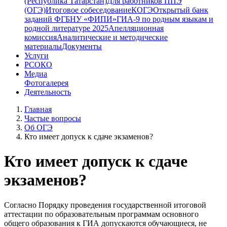
(Республика Татарстан)
Для работников ППЭ
(ОГЭ)
Итоговое собеседование
КОГЭ
Открытый банк
заданий ФГБНУ «ФИПИ»
ГИА-9 по родным языкам и
родной литературе 2025
Апелляционная
комиссия
Аналитические и методические
материалы
Документы
Услуги
РСОКО
Медиа
Фотогалерея
Деятельность
Главная
Частые вопросы
Об ОГЭ
Кто имеет допуск к сдаче экзаменов?
Кто имеет допуск к сдаче
экзаменов?
Согласно Порядку проведения государственной итоговой
аттестации по образовательным программам основного
общего образования к ГИА допускаются обучающиеся, не