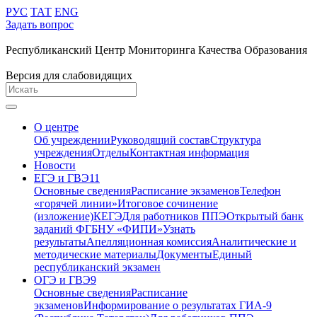
РУС
ТАТ
ENG
Задать вопрос
Республиканский Центр Мониторинга Качества Образования
Версия для слабовидящих
О центре
Об учреждении
Руководящий состав
Структура
учреждения
Отделы
Контактная информация
Новости
ЕГЭ и ГВЭ11
Основные сведения
Расписание экзаменов
Телефон
«горячей линии»
Итоговое сочинение
(изложение)
КЕГЭ
Для работников ППЭ
Открытый банк
заданий ФГБНУ «ФИПИ»
Узнать
результаты
Апелляционная комиссия
Аналитические и
методические материалы
Документы
Единый
республиканский экзамен
ОГЭ и ГВЭ9
Основные сведения
Расписание
экзаменов
Информирование о результатах ГИА-9