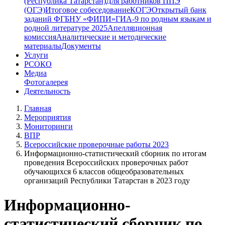
(Республика Татарстан)
Для работников ППЭ
(ОГЭ)
Итоговое собеседование
КОГЭ
Открытый банк
заданий ФГБНУ «ФИПИ»
ГИА-9 по родным языкам и
родной литературе 2025
Апелляционная
комиссия
Аналитические и методические
материалы
Документы
Услуги
РСОКО
Медиа
Фотогалерея
Деятельность
Главная
Мероприятия
Мониторинги
ВПР
Всероссийские проверочные работы 2023
Информационно-статистический сборник по итогам
проведения Всероссийских проверочных работ
обучающихся 6 классов общеобразовательных
организаций Республики Татарстан в 2023 году
Информационно-
статистический сборник по