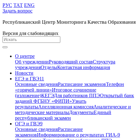
РУС
ТАТ
ENG
Задать вопрос
Республиканский Центр Мониторинга Качества Образования
Версия для слабовидящих
О центре
Об учреждении
Руководящий состав
Структура
учреждения
Отделы
Контактная информация
Новости
ЕГЭ и ГВЭ11
Основные сведения
Расписание экзаменов
Телефон
«горячей линии»
Итоговое сочинение
(изложение)
КЕГЭ
Для работников ППЭ
Открытый банк
заданий ФГБНУ «ФИПИ»
Узнать
результаты
Апелляционная комиссия
Аналитические и
методические материалы
Документы
Единый
республиканский экзамен
ОГЭ и ГВЭ9
Основные сведения
Расписание
экзаменов
Информирование о результатах ГИА-9