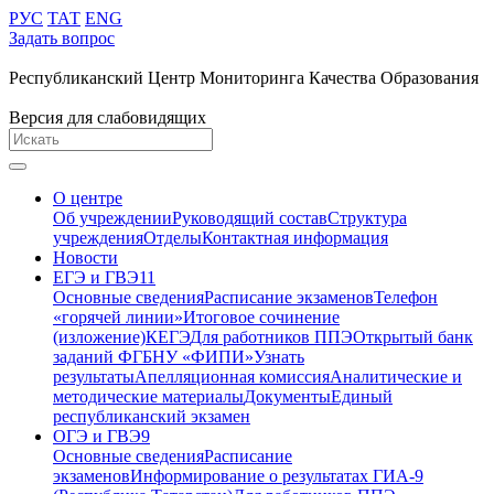
РУС
ТАТ
ENG
Задать вопрос
Республиканский Центр Мониторинга Качества Образования
Версия для слабовидящих
О центре
Об учреждении
Руководящий состав
Структура
учреждения
Отделы
Контактная информация
Новости
ЕГЭ и ГВЭ11
Основные сведения
Расписание экзаменов
Телефон
«горячей линии»
Итоговое сочинение
(изложение)
КЕГЭ
Для работников ППЭ
Открытый банк
заданий ФГБНУ «ФИПИ»
Узнать
результаты
Апелляционная комиссия
Аналитические и
методические материалы
Документы
Единый
республиканский экзамен
ОГЭ и ГВЭ9
Основные сведения
Расписание
экзаменов
Информирование о результатах ГИА-9