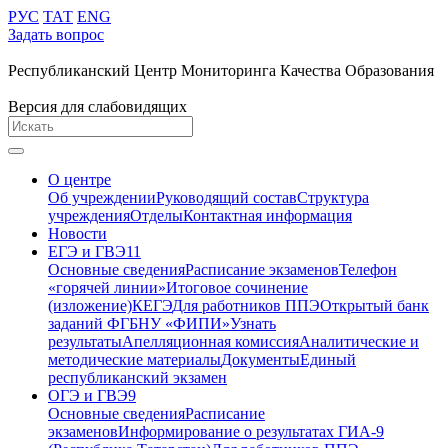
РУС
ТАТ
ENG
Задать вопрос
Республиканский Центр Мониторинга Качества Образования
Версия для слабовидящих
О центре
Об учреждении
Руководящий состав
Структура
учреждения
Отделы
Контактная информация
Новости
ЕГЭ и ГВЭ11
Основные сведения
Расписание экзаменов
Телефон
«горячей линии»
Итоговое сочинение
(изложение)
КЕГЭ
Для работников ППЭ
Открытый банк
заданий ФГБНУ «ФИПИ»
Узнать
результаты
Апелляционная комиссия
Аналитические и
методические материалы
Документы
Единый
республиканский экзамен
ОГЭ и ГВЭ9
Основные сведения
Расписание
экзаменов
Информирование о результатах ГИА-9