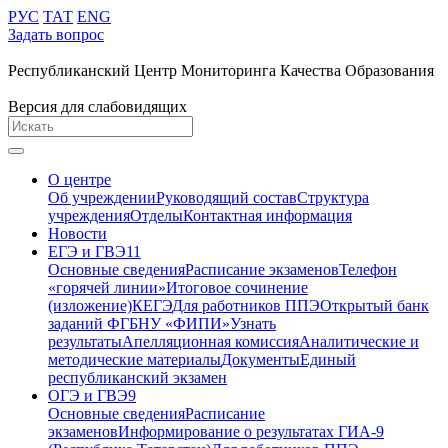
РУС
ТАТ
ENG
Задать вопрос
Республиканский Центр Мониторинга Качества Образования
Версия для слабовидящих
О центре
Об учреждении
Руководящий состав
Структура
учреждения
Отделы
Контактная информация
Новости
ЕГЭ и ГВЭ11
Основные сведения
Расписание экзаменов
Телефон
«горячей линии»
Итоговое сочинение
(изложение)
КЕГЭ
Для работников ППЭ
Открытый банк
заданий ФГБНУ «ФИПИ»
Узнать
результаты
Апелляционная комиссия
Аналитические и
методические материалы
Документы
Единый
республиканский экзамен
ОГЭ и ГВЭ9
Основные сведения
Расписание
экзаменов
Информирование о результатах ГИА-9