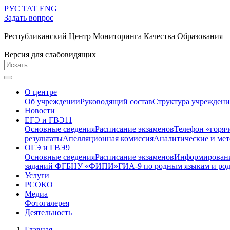
РУС
ТАТ
ENG
Задать вопрос
Республиканский Центр Мониторинга Качества Образования
Версия для слабовидящих
О центре
Об учреждении
Руководящий состав
Структура учреждени
Новости
ЕГЭ и ГВЭ11
Основные сведения
Расписание экзаменов
Телефон «горя
результаты
Апелляционная комиссия
Аналитические и мет
ОГЭ и ГВЭ9
Основные сведения
Расписание экзаменов
Информирование
заданий ФГБНУ «ФИПИ»
ГИА-9 по родным языкам и род
Услуги
РСОКО
Медиа
Фотогалерея
Деятельность
Главная