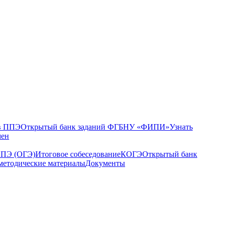
в ППЭ
Открытый банк заданий ФГБНУ «ФИПИ»
Узнать
мен
ППЭ (ОГЭ)
Итоговое собеседование
КОГЭ
Открытый банк
методические материалы
Документы