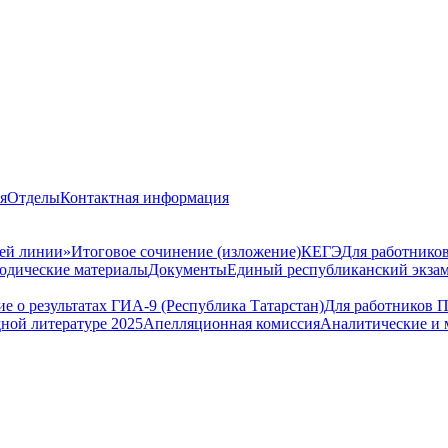
я
Отделы
Контактная информация
чей линии»
Итоговое сочинение (изложение)
КЕГЭ
Для работнико
одические материалы
Документы
Единый республиканский экза
 о результатах ГИА-9 (Республика Татарстан)
Для работников 
ной литературе 2025
Апелляционная комиссия
Аналитические и 