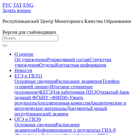
РУС
ТАТ
ENG
Задать вопрос
Республиканский Центр Мониторинга Качества Образования
Версия для слабовидящих
О центре
Об учреждении
Руководящий состав
Структура
учреждения
Отделы
Контактная информация
Новости
ЕГЭ и ГВЭ11
Основные сведения
Расписание экзаменов
Телефон
«горячей линии»
Итоговое сочинение
(изложение)
КЕГЭ
Для работников ППЭ
Открытый банк
заданий ФГБНУ «ФИПИ»
Узнать
результаты
Апелляционная комиссия
Аналитические и
методические материалы
Документы
Единый
республиканский экзамен
ОГЭ и ГВЭ9
Основные сведения
Расписание
экзаменов
Информирование о результатах ГИА-9