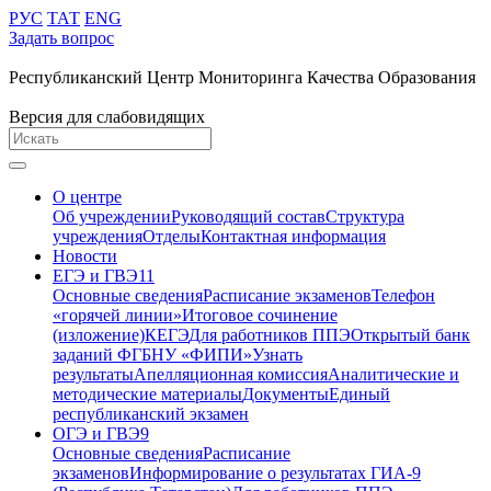
РУС
ТАТ
ENG
Задать вопрос
Республиканский Центр Мониторинга Качества Образования
Версия для слабовидящих
О центре
Об учреждении
Руководящий состав
Структура
учреждения
Отделы
Контактная информация
Новости
ЕГЭ и ГВЭ11
Основные сведения
Расписание экзаменов
Телефон
«горячей линии»
Итоговое сочинение
(изложение)
КЕГЭ
Для работников ППЭ
Открытый банк
заданий ФГБНУ «ФИПИ»
Узнать
результаты
Апелляционная комиссия
Аналитические и
методические материалы
Документы
Единый
республиканский экзамен
ОГЭ и ГВЭ9
Основные сведения
Расписание
экзаменов
Информирование о результатах ГИА-9