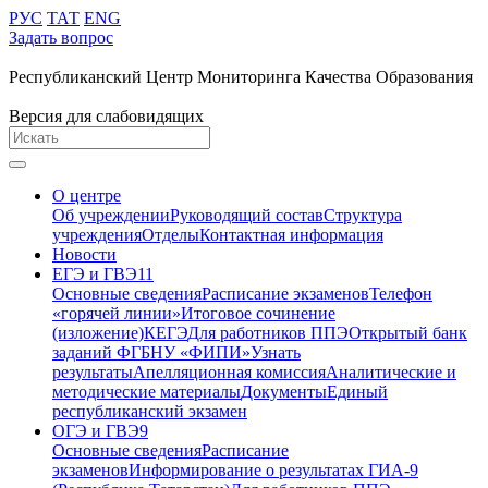
РУС
ТАТ
ENG
Задать вопрос
Республиканский Центр Мониторинга Качества Образования
Версия для слабовидящих
О центре
Об учреждении
Руководящий состав
Структура
учреждения
Отделы
Контактная информация
Новости
ЕГЭ и ГВЭ11
Основные сведения
Расписание экзаменов
Телефон
«горячей линии»
Итоговое сочинение
(изложение)
КЕГЭ
Для работников ППЭ
Открытый банк
заданий ФГБНУ «ФИПИ»
Узнать
результаты
Апелляционная комиссия
Аналитические и
методические материалы
Документы
Единый
республиканский экзамен
ОГЭ и ГВЭ9
Основные сведения
Расписание
экзаменов
Информирование о результатах ГИА-9