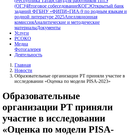
(Республика Татарстан)
Для работников ППЭ
(ОГЭ)
Итоговое собеседование
КОГЭ
Открытый банк
заданий ФГБНУ «ФИПИ»
ГИА-9 по родным языкам и
родной литературе 2025
Апелляционная
комиссия
Аналитические и методические
материалы
Документы
Услуги
РСОКО
Медиа
Фотогалерея
Деятельность
Главная
Новости
Образовательные организации РТ приняли участие в
исследовании «Оценка по модели PISA-2023»
Образовательные
организации РТ приняли
участие в исследовании
«Оценка по модели PISA-