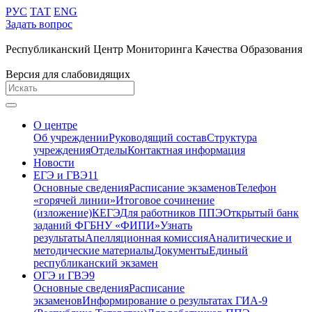
РУС
ТАТ
ENG
Задать вопрос
Республиканский Центр Мониторинга Качества Образования
Версия для слабовидящих
О центре
Об учреждении
Руководящий состав
Структура
учреждения
Отделы
Контактная информация
Новости
ЕГЭ и ГВЭ11
Основные сведения
Расписание экзаменов
Телефон
«горячей линии»
Итоговое сочинение
(изложение)
КЕГЭ
Для работников ППЭ
Открытый банк
заданий ФГБНУ «ФИПИ»
Узнать
результаты
Апелляционная комиссия
Аналитические и
методические материалы
Документы
Единый
республиканский экзамен
ОГЭ и ГВЭ9
Основные сведения
Расписание
экзаменов
Информирование о результатах ГИА-9