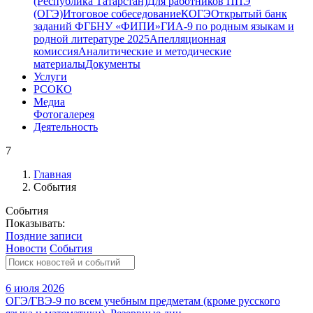
(Республика Татарстан)
Для работников ППЭ
(ОГЭ)
Итоговое собеседование
КОГЭ
Открытый банк
заданий ФГБНУ «ФИПИ»
ГИА-9 по родным языкам и
родной литературе 2025
Апелляционная
комиссия
Аналитические и методические
материалы
Документы
Услуги
РСОКО
Медиа
Фотогалерея
Деятельность
7
Главная
События
События
Показывать:
Поздние записи
Новости
События
6 июля 2026
ОГЭ/ГВЭ-9 по всем учебным предметам (кроме русского