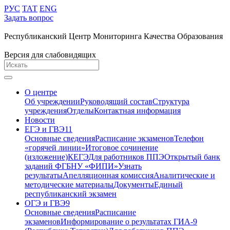
РУС
ТАТ
ENG
Задать вопрос
Республиканский Центр Мониторинга Качества Образования
Версия для слабовидящих
О центре
Об учреждении
Руководящий состав
Структура
учреждения
Отделы
Контактная информация
Новости
ЕГЭ и ГВЭ11
Основные сведения
Расписание экзаменов
Телефон
«горячей линии»
Итоговое сочинение
(изложение)
КЕГЭ
Для работников ППЭ
Открытый банк
заданий ФГБНУ «ФИПИ»
Узнать
результаты
Апелляционная комиссия
Аналитические и
методические материалы
Документы
Единый
республиканский экзамен
ОГЭ и ГВЭ9
Основные сведения
Расписание
экзаменов
Информирование о результатах ГИА-9