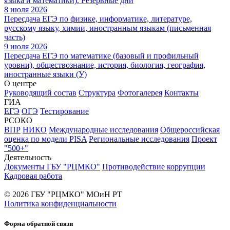
языка и математики). Резервные дни
8 июля 2026
Пересдача ЕГЭ по физике, информатике, литературе,
русскому языку, химии, иностранным языкам (письменная
часть)
9 июля 2026
Пересдача ЕГЭ по математике (базовый и профильный
уровни), обществознание, история, биология, география,
иностранные языки (У)
О центре
Руководящий состав
Структура
Фотогалерея
Контакты
ГИА
ЕГЭ
ОГЭ
Тестирование
РСОКО
ВПР
НИКО
Международные исследования
Общероссийская
оценка по модели PISA
Региональные исследования
Проект
"500+"
Деятельность
Документы ГБУ "РЦМКО"
Противодействие коррупции
Кадровая работа
© 2026 ГБУ "РЦМКО" МОиН РТ
Политика конфиденциальности
Форма обратной связи