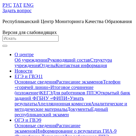
РУС
ТАТ
ENG
Задать вопрос
Республиканский Центр Мониторинга Качества Образования
Версия для слабовидящих
О центре
Об учреждении
Руководящий состав
Структура
учреждения
Отделы
Контактная информация
Новости
ЕГЭ и ГВЭ11
Основные сведения
Расписание экзаменов
Телефон
«горячей линии»
Итоговое сочинение
(изложение)
КЕГЭ
Для работников ППЭ
Открытый банк
заданий ФГБНУ «ФИПИ»
Узнать
результаты
Апелляционная комиссия
Аналитические и
методические материалы
Документы
Единый
республиканский экзамен
ОГЭ и ГВЭ9
Основные сведения
Расписание
экзаменов
Информирование о результатах ГИА-9