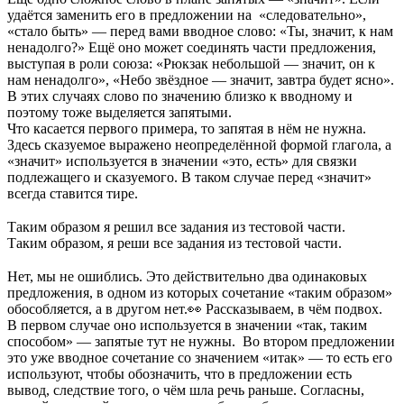
удаётся заменить его в предложении на «следовательно»,
«стало быть» — перед вами вводное слово: «Ты, значит, к нам
ненадолго?» Ещё оно может соединять части предложения,
выступая в роли союза: «Рюкзак небольшой — значит, он к
нам ненадолго», «Небо звёздное — значит, завтра будет ясно».
В этих случаях слово по значению близко к вводному и
поэтому тоже выделяется запятыми.
Что касается первого примера, то запятая в нём не нужна.
Здесь сказуемое выражено неопределённой формой глагола, а
«значит» используется в значении «это, есть» для связки
подлежащего и сказуемого. В таком случае перед «значит»
всегда ставится тире.
⠀
Таким образом я решил все задания из тестовой части.
Таким образом, я реши все задания из тестовой части.
⠀
Нет, мы не ошиблись. Это действительно два одинаковых
предложения, в одном из которых сочетание «таким образом»
обособляется, а в другом нет.👀 Рассказываем, в чём подвох.
В первом случае оно используется в значении «так, таким
способом» — запятые тут не нужны. Во втором предложении
это уже вводное сочетание со значением «итак» — то есть его
используют, чтобы обозначить, что в предложении есть
вывод, следствие того, о чём шла речь раньше. Согласны,