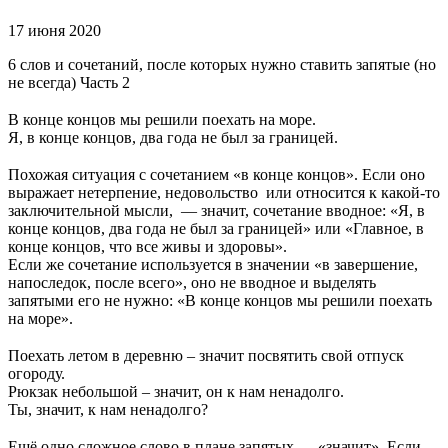
17 июня 2020
6 слов и сочетаний, после которых нужно ставить запятые (но
не всегда) Часть 2
⠀
В конце концов мы решили поехать на море.
Я, в конце концов, два года не был за границей.
⠀
Похожая ситуация с сочетанием «в конце концов». Если оно
выражает нетерпение, недовольство или относится к какой-то
заключительной мысли, — значит, сочетание вводное: «Я, в
конце концов, два года не был за границей» или «Главное, в
конце концов, что все живы и здоровы».
Если же сочетание используется в значении «в завершение,
напоследок, после всего», оно не вводное и выделять
запятыми его не нужно: «В конце концов мы решили поехать
на море».
⠀
Поехать летом в деревню – значит посвятить свой отпуск
огороду.
Рюкзак небольшой – значит, он к нам ненадолго.
Ты, значит, к нам ненадолго?
⠀
Ещё одно сложное слово в плане запятых — «значит». Если