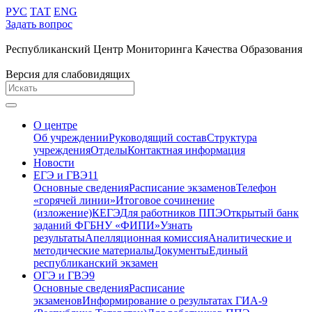
РУС
ТАТ
ENG
Задать вопрос
Республиканский Центр Мониторинга Качества Образования
Версия для слабовидящих
О центре
Об учреждении
Руководящий состав
Структура
учреждения
Отделы
Контактная информация
Новости
ЕГЭ и ГВЭ11
Основные сведения
Расписание экзаменов
Телефон
«горячей линии»
Итоговое сочинение
(изложение)
КЕГЭ
Для работников ППЭ
Открытый банк
заданий ФГБНУ «ФИПИ»
Узнать
результаты
Апелляционная комиссия
Аналитические и
методические материалы
Документы
Единый
республиканский экзамен
ОГЭ и ГВЭ9
Основные сведения
Расписание
экзаменов
Информирование о результатах ГИА-9