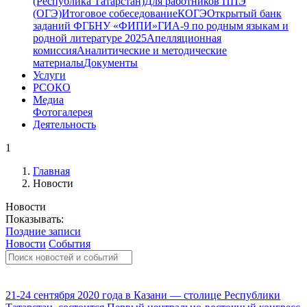
(Республика Татарстан)
Для работников ППЭ
(ОГЭ)
Итоговое собеседование
КОГЭ
Открытый банк
заданий ФГБНУ «ФИПИ»
ГИА-9 по родным языкам и
родной литературе 2025
Апелляционная
комиссия
Аналитические и методические
материалы
Документы
Услуги
РСОКО
Медиа
Фотогалерея
Деятельность
1
Главная
Новости
Новости
Показывать:
Поздние записи
Новости
События
21-24 сентября 2020 года в Казани — столице Республики