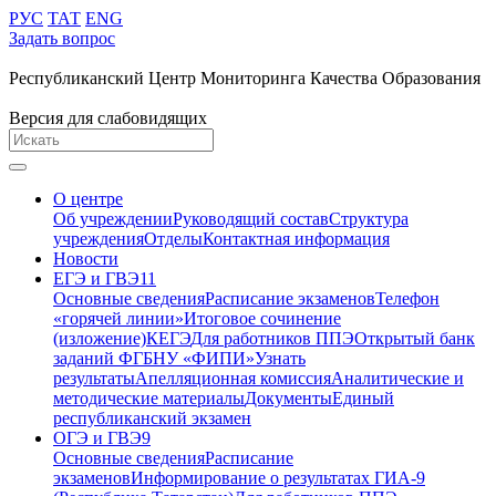
РУС
ТАТ
ENG
Задать вопрос
Республиканский Центр Мониторинга Качества Образования
Версия для слабовидящих
О центре
Об учреждении
Руководящий состав
Структура
учреждения
Отделы
Контактная информация
Новости
ЕГЭ и ГВЭ11
Основные сведения
Расписание экзаменов
Телефон
«горячей линии»
Итоговое сочинение
(изложение)
КЕГЭ
Для работников ППЭ
Открытый банк
заданий ФГБНУ «ФИПИ»
Узнать
результаты
Апелляционная комиссия
Аналитические и
методические материалы
Документы
Единый
республиканский экзамен
ОГЭ и ГВЭ9
Основные сведения
Расписание
экзаменов
Информирование о результатах ГИА-9