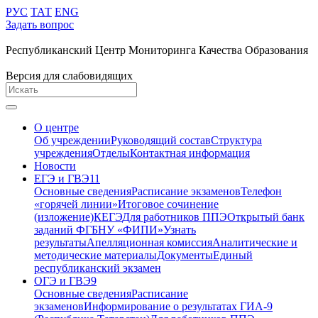
РУС
ТАТ
ENG
Задать вопрос
Республиканский Центр Мониторинга Качества Образования
Версия для слабовидящих
О центре
Об учреждении
Руководящий состав
Структура
учреждения
Отделы
Контактная информация
Новости
ЕГЭ и ГВЭ11
Основные сведения
Расписание экзаменов
Телефон
«горячей линии»
Итоговое сочинение
(изложение)
КЕГЭ
Для работников ППЭ
Открытый банк
заданий ФГБНУ «ФИПИ»
Узнать
результаты
Апелляционная комиссия
Аналитические и
методические материалы
Документы
Единый
республиканский экзамен
ОГЭ и ГВЭ9
Основные сведения
Расписание
экзаменов
Информирование о результатах ГИА-9