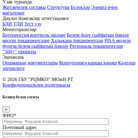
Үзәк турында
Җитәкчелек составы
Структура
Бүлекләр
Элемтә өчен
мәгълүмат
Дәүләт йомгаклау аттестациясе
БДИ
ТДИ
Тест узу
Мониторинглар
Бөтенроссия контроль эшләре
Белем бирү сыйфатын бәяләү
милли тикшеренүләре
Халыкара тикшеренүләр
PISA моделе
буенча белем сыйфатын бәяләү
Региональ тикшеренүләр
"500+" проекты
Эшчәнлек
Оешманың документлары
Коррупциягә каршы көрәш
Кадрлар
эшчәнлеге
© 2026 ГБУ "РЦМКО" МОиН РТ
Конфиденциальлек политикасы
Безнең белән элемтә
×
ФИО*
Почтовый адрес