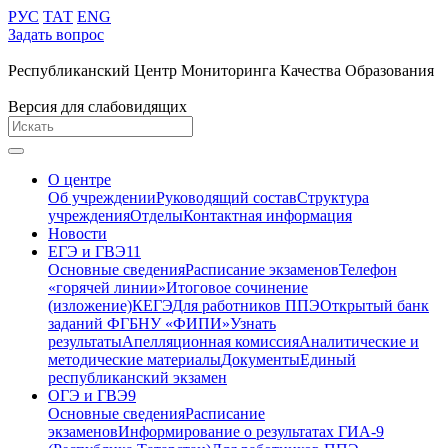
РУС
ТАТ
ENG
Задать вопрос
Республиканский Центр Мониторинга Качества Образования
Версия для слабовидящих
О центре
Об учреждении
Руководящий состав
Структура
учреждения
Отделы
Контактная информация
Новости
ЕГЭ и ГВЭ11
Основные сведения
Расписание экзаменов
Телефон
«горячей линии»
Итоговое сочинение
(изложение)
КЕГЭ
Для работников ППЭ
Открытый банк
заданий ФГБНУ «ФИПИ»
Узнать
результаты
Апелляционная комиссия
Аналитические и
методические материалы
Документы
Единый
республиканский экзамен
ОГЭ и ГВЭ9
Основные сведения
Расписание
экзаменов
Информирование о результатах ГИА-9