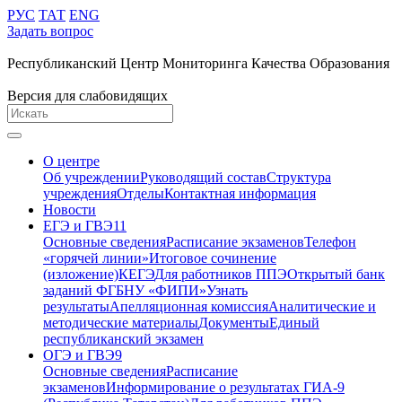
РУС
ТАТ
ENG
Задать вопрос
Республиканский Центр Мониторинга Качества Образования
Версия для слабовидящих
О центре
Об учреждении
Руководящий состав
Структура
учреждения
Отделы
Контактная информация
Новости
ЕГЭ и ГВЭ11
Основные сведения
Расписание экзаменов
Телефон
«горячей линии»
Итоговое сочинение
(изложение)
КЕГЭ
Для работников ППЭ
Открытый банк
заданий ФГБНУ «ФИПИ»
Узнать
результаты
Апелляционная комиссия
Аналитические и
методические материалы
Документы
Единый
республиканский экзамен
ОГЭ и ГВЭ9
Основные сведения
Расписание
экзаменов
Информирование о результатах ГИА-9