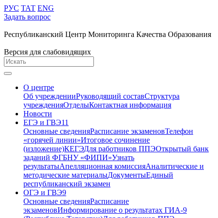
РУС
ТАТ
ENG
Задать вопрос
Республиканский Центр Мониторинга Качества Образования
Версия для слабовидящих
О центре
Об учреждении
Руководящий состав
Структура
учреждения
Отделы
Контактная информация
Новости
ЕГЭ и ГВЭ11
Основные сведения
Расписание экзаменов
Телефон
«горячей линии»
Итоговое сочинение
(изложение)
КЕГЭ
Для работников ППЭ
Открытый банк
заданий ФГБНУ «ФИПИ»
Узнать
результаты
Апелляционная комиссия
Аналитические и
методические материалы
Документы
Единый
республиканский экзамен
ОГЭ и ГВЭ9
Основные сведения
Расписание
экзаменов
Информирование о результатах ГИА-9