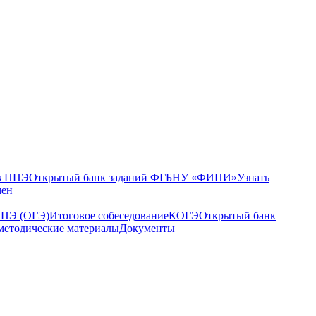
в ППЭ
Открытый банк заданий ФГБНУ «ФИПИ»
Узнать
мен
ППЭ (ОГЭ)
Итоговое собеседование
КОГЭ
Открытый банк
методические материалы
Документы