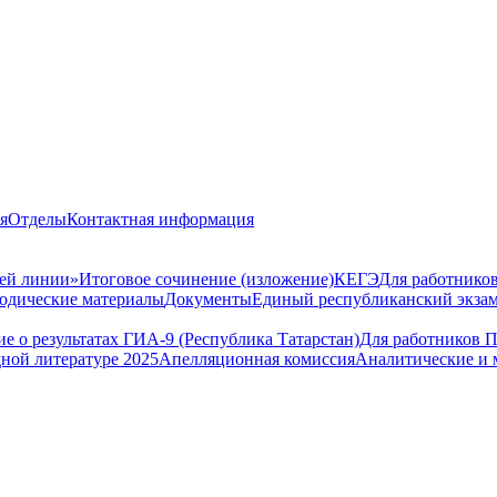
я
Отделы
Контактная информация
чей линии»
Итоговое сочинение (изложение)
КЕГЭ
Для работнико
одические материалы
Документы
Единый республиканский экза
 о результатах ГИА-9 (Республика Татарстан)
Для работников 
ной литературе 2025
Апелляционная комиссия
Аналитические и 