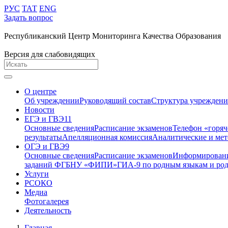
РУС
ТАТ
ENG
Задать вопрос
Республиканский Центр Мониторинга Качества Образования
Версия для слабовидящих
О центре
Об учреждении
Руководящий состав
Структура учреждени
Новости
ЕГЭ и ГВЭ11
Основные сведения
Расписание экзаменов
Телефон «горя
результаты
Апелляционная комиссия
Аналитические и мет
ОГЭ и ГВЭ9
Основные сведения
Расписание экзаменов
Информирование
заданий ФГБНУ «ФИПИ»
ГИА-9 по родным языкам и род
Услуги
РСОКО
Медиа
Фотогалерея
Деятельность
Главная