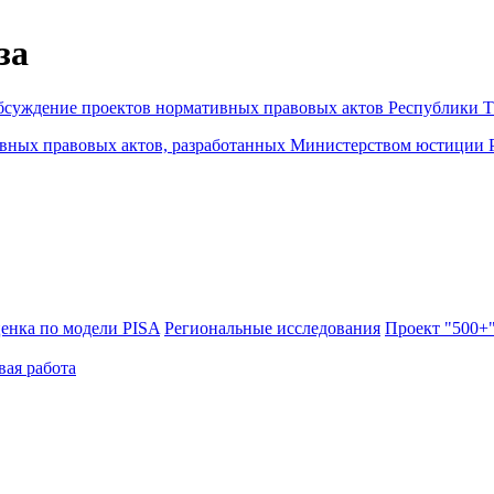
за
бсуждение проектов нормативных правовых актов Республики Т
ивных правовых актов, разработанных Министерством юстиции 
енка по модели PISA
Региональные исследования
Проект "500+
вая работа