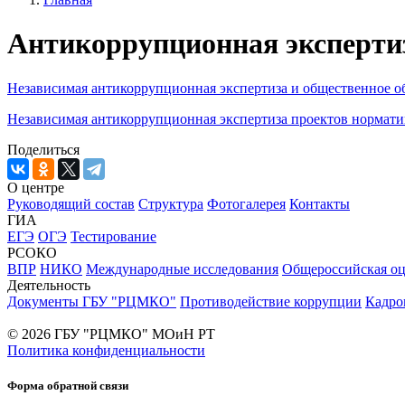
Антикоррупционная эксперти
Независимая антикоррупционная экспертиза и общественное о
Независимая антикоррупционная экспертиза проектов нормат
Поделиться
О центре
Руководящий состав
Структура
Фотогалерея
Контакты
ГИА
ЕГЭ
ОГЭ
Тестирование
РСОКО
ВПР
НИКО
Международные исследования
Общероссийская оц
Деятельность
Документы ГБУ "РЦМКО"
Противодействие коррупции
Кадро
© 2026 ГБУ "РЦМКО" МОиН РТ
Политика конфиденциальности
Форма обратной связи