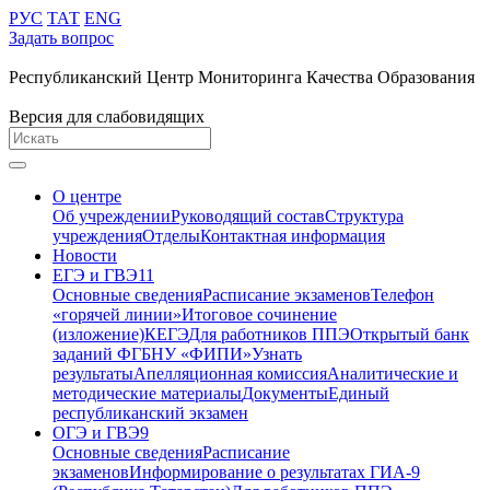
РУС
ТАТ
ENG
Задать вопрос
Республиканский Центр Мониторинга Качества Образования
Версия для слабовидящих
О центре
Об учреждении
Руководящий состав
Структура
учреждения
Отделы
Контактная информация
Новости
ЕГЭ и ГВЭ11
Основные сведения
Расписание экзаменов
Телефон
«горячей линии»
Итоговое сочинение
(изложение)
КЕГЭ
Для работников ППЭ
Открытый банк
заданий ФГБНУ «ФИПИ»
Узнать
результаты
Апелляционная комиссия
Аналитические и
методические материалы
Документы
Единый
республиканский экзамен
ОГЭ и ГВЭ9
Основные сведения
Расписание
экзаменов
Информирование о результатах ГИА-9