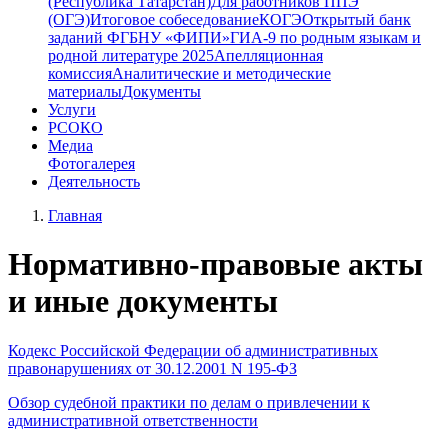
(Республика Татарстан)
Для работников ППЭ
(ОГЭ)
Итоговое собеседование
КОГЭ
Открытый банк
заданий ФГБНУ «ФИПИ»
ГИА-9 по родным языкам и
родной литературе 2025
Апелляционная
комиссия
Аналитические и методические
материалы
Документы
Услуги
РСОКО
Медиа
Фотогалерея
Деятельность
Главная
Нормативно-правовые акты
и иные документы
Кодекс Российской Федерации об административных
правонарушениях от 30.12.2001 N 195-ФЗ
Обзор судебной практики по делам о привлечении к
административной ответственности