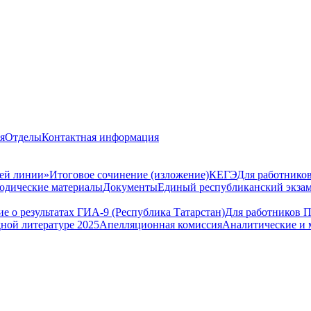
я
Отделы
Контактная информация
чей линии»
Итоговое сочинение (изложение)
КЕГЭ
Для работнико
одические материалы
Документы
Единый республиканский экза
 о результатах ГИА-9 (Республика Татарстан)
Для работников 
ной литературе 2025
Апелляционная комиссия
Аналитические и 