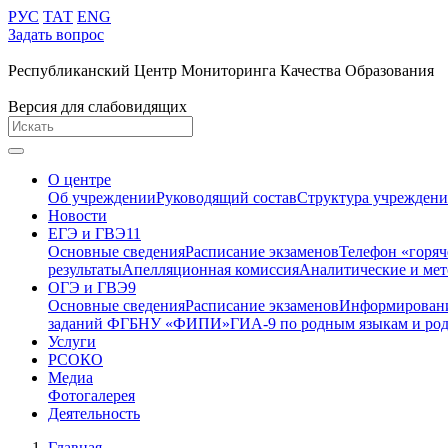
РУС
ТАТ
ENG
Задать вопрос
Республиканский Центр Мониторинга Качества Образования
Версия для слабовидящих
О центре
Об учреждении
Руководящий состав
Структура учреждени
Новости
ЕГЭ и ГВЭ11
Основные сведения
Расписание экзаменов
Телефон «горя
результаты
Апелляционная комиссия
Аналитические и мет
ОГЭ и ГВЭ9
Основные сведения
Расписание экзаменов
Информирование
заданий ФГБНУ «ФИПИ»
ГИА-9 по родным языкам и род
Услуги
РСОКО
Медиа
Фотогалерея
Деятельность
Главная