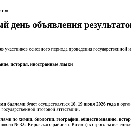
атов
ый день объявления результато
ов
участников основного периода проведения государственной 
ание, история, иностранные языки
ыми баллами
будет осуществляться
18, 19 июня 2026 года
в орга
государственной итоговой аттестации.
ллами
по
химии, биологии, географии, обществознанию, исто
кола № 32» Кировского района г. Казани) в строго назначенное