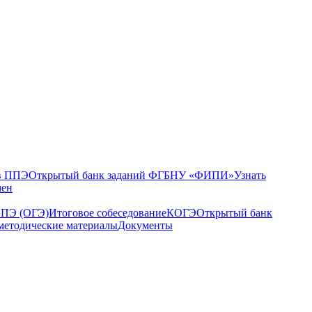
в ППЭ
Открытый банк заданий ФГБНУ «ФИПИ»
Узнать
мен
ППЭ (ОГЭ)
Итоговое собеседование
КОГЭ
Открытый банк
методические материалы
Документы