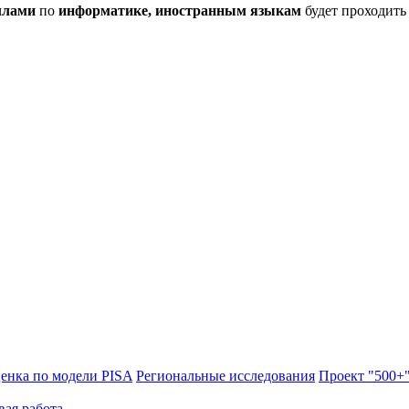
ллами
по
информатике, иностранным языкам
будет проходит
енка по модели PISA
Региональные исследования
Проект "500+
вая работа