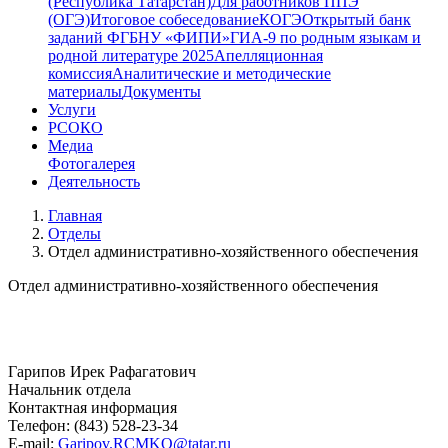
(Республика Татарстан)
Для работников ППЭ
(ОГЭ)
Итоговое собеседование
КОГЭ
Открытый банк
заданий ФГБНУ «ФИПИ»
ГИА-9 по родным языкам и
родной литературе 2025
Апелляционная
комиссия
Аналитические и методические
материалы
Документы
Услуги
РСОКО
Медиа
Фотогалерея
Деятельность
Главная
Отделы
Отдел административно-хозяйственного обеспечения
Отдел административно-хозяйственного обеспечения
Гарипов Ирек Рафагатович
Начальник отдела
Контактная информация
Телефон: (843) 528-23-34
E-mail:
Garipov.RCMKO@tatar.ru