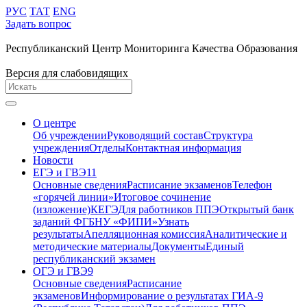
РУС
ТАТ
ENG
Задать вопрос
Республиканский Центр Мониторинга Качества Образования
Версия для слабовидящих
О центре
Об учреждении
Руководящий состав
Структура
учреждения
Отделы
Контактная информация
Новости
ЕГЭ и ГВЭ11
Основные сведения
Расписание экзаменов
Телефон
«горячей линии»
Итоговое сочинение
(изложение)
КЕГЭ
Для работников ППЭ
Открытый банк
заданий ФГБНУ «ФИПИ»
Узнать
результаты
Апелляционная комиссия
Аналитические и
методические материалы
Документы
Единый
республиканский экзамен
ОГЭ и ГВЭ9
Основные сведения
Расписание
экзаменов
Информирование о результатах ГИА-9