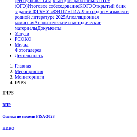
(Республика Татарстан)
Для работников ППЭ
(ОГЭ)
Итоговое собеседование
КОГЭ
Открытый банк
заданий ФГБНУ «ФИПИ»
ГИА-9 по родным языкам и
родной литературе 2025
Апелляционная
комиссия
Аналитические и методические
материалы
Документы
Услуги
РСОКО
Медиа
Фотогалерея
Деятельность
Главная
Мероприятия
Мониторинги
IPIPS
IPIPS
ВПР
Оценка по модели PISA-2023
НИКО