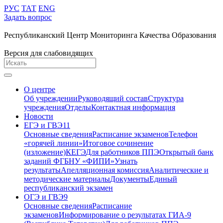
РУС
ТАТ
ENG
Задать вопрос
Республиканский Центр Мониторинга Качества Образования
Версия для слабовидящих
О центре
Об учреждении
Руководящий состав
Структура
учреждения
Отделы
Контактная информация
Новости
ЕГЭ и ГВЭ11
Основные сведения
Расписание экзаменов
Телефон
«горячей линии»
Итоговое сочинение
(изложение)
КЕГЭ
Для работников ППЭ
Открытый банк
заданий ФГБНУ «ФИПИ»
Узнать
результаты
Апелляционная комиссия
Аналитические и
методические материалы
Документы
Единый
республиканский экзамен
ОГЭ и ГВЭ9
Основные сведения
Расписание
экзаменов
Информирование о результатах ГИА-9